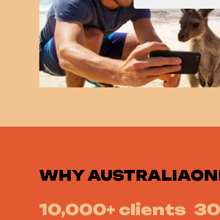
WHY
AUSTRALIAON
10,000+ clients
30