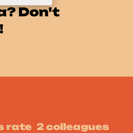
a? Don't
!
 rate
2 colleagues