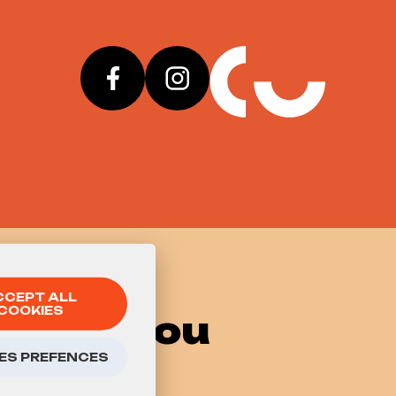
CCEPT ALL
COOKIES
 know you
ES PREFENCES
go to